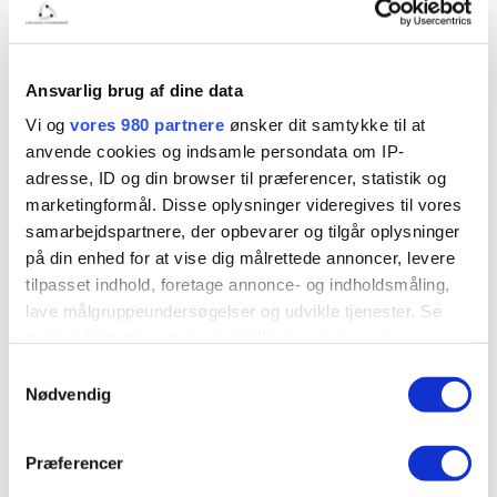
sørger vores kantine for forplejning til både personale og
møder, mens vores rengøringspersonale sikrer, at både
kontorer og fællesområder altid er præsentable og
Ansvarlig brug af dine data
indbydende. Vi har også et teknisk team, der er klar til at
assistere med alle tekniske udfordringer, fra IT-support til
Vi og
vores 980 partnere
ønsker dit samtykke til at
anvende cookies og indsamle persondata om IP-
mere praktisk orienterede opgaver. Med disse faciliteter
adresse, ID og din browser til præferencer, statistik og
og supportsystemer sikrer vi, at du kan arbejde effektivt
marketingformål. Disse oplysninger videregives til vores
og fokusere på det, der virkelig betyder noget for din
samarbejdspartnere, der opbevarer og tilgår oplysninger
startup, uden forstyrrelser.
på din enhed for at vise dig målrettede annoncer, levere
tilpasset indhold, foretage annonce- og indholdsmåling,
lave målgruppeundersøgelser og udvikle tjenester. Se
mere information under
indstillinger
og i vores
persondatapolitik. Du kan altid trække dit samtykke
Samtykkevalg
tilbage eller ændre indstillinger fra vores
Nødvendig
"Cookiedeklaration", eller ved at trykke på "Privacy
HØR OM DINE MULIGHEDER SOM STARTUP
trigger" ikonet.
Kickstart din startup
Præferencer