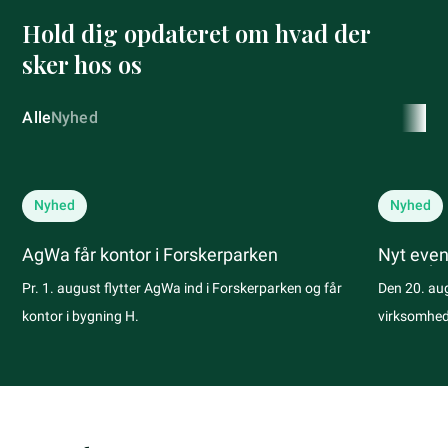
Hold dig opdateret om hvad der
sker hos os
Alle
Nyhed
Nyhed
Nyhed
AgWa får kontor i Forskerparken
Nyt even
samarbej
Pr. 1. august flytter AgWa ind i Forskerparken og får
Den 20. au
kontor i bygning H.
virksomhed
første møde