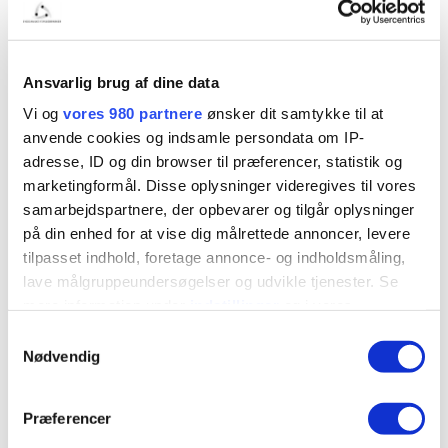
I samarbejde med Claudia fra GodFysioterapi tilbyder vi
både Flow-Yin Yoga og målrettet ryg- og skuldertræning,
som er særligt relevant, hvis du sidder meget ned i løbet
Ansvarlig brug af dine data
af dagen. Øvelserne tilpasses undervejs, så alle kan være
Vi og
vores 980 partnere
ønsker dit samtykke til at
med – uanset erfaring.
anvende cookies og indsamle persondata om IP-
adresse, ID og din browser til præferencer, statistik og
Det er med andre ord en investering i din egen trivsel,
marketingformål. Disse oplysninger videregives til vores
som du kan mærke resten af dagen.
samarbejdspartnere, der opbevarer og tilgår oplysninger
på din enhed for at vise dig målrettede annoncer, levere
Hold
tilpasset indhold, foretage annonce- og indholdsmåling,
Mandag
lave målgruppeundersøgelser og udvikle tjenester. Se
06.30–07.30: Flow-Yin Yoga
mere information under
indstillinger
og i vores
07.40–08.40: Ryg- og skuldertræning
persondatapolitik. Du kan altid trække dit samtykke
Samtykkevalg
tilbage eller ændre indstillinger fra vores
Nødvendig
Onsdag
"Cookiedeklaration", eller ved at trykke på "Privacy
15.00–16.00: Flow-Yin Yoga
trigger" ikonet.
Præferencer
Praktisk info