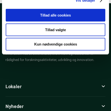
Vis detaljer
data med andre oplysninger, du har givet dem, eller som
de har indsamlet fra din brug af deres tjenester.
Tillad alle cookies
Tillad valgte
Kun nødvendige cookies
Fonden Syddanske Forskerparker styrker forskning og
innovation ved at stille lokaler, know-how og ressourcer til
rådighed for forskningsaktiviteter, udvikling og innovation.
Lokaler
Nyheder