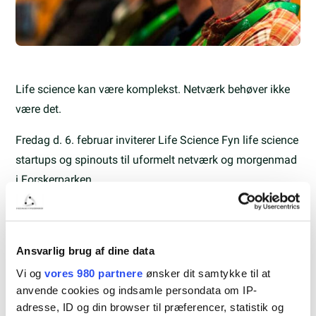
Life science kan være komplekst. Netværk behøver ikke
være det.
Fredag d. 6. februar inviterer Life Science Fyn life science
startups og spinouts til uformelt netværk og morgenmad
i Forskerparken.
Formiddagen er for dig, der gerne vil møde andre i
samme situation, dele erfaringer og få ny inspiration,
uden pitches, uden PowerPoints og uden krav om at
Ansvarlig brug af dine data
præstere. Her handler det om samtaler i øjenhøjde og om
Vi og
vores 980 partnere
ønsker dit samtykke til at
at blive klogere sammen.
anvende cookies og indsamle persondata om IP-
adresse, ID og din browser til præferencer, statistik og