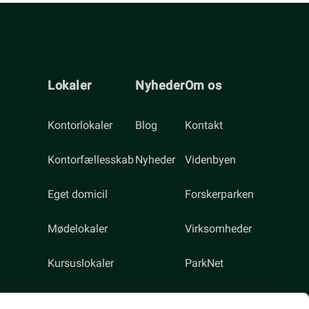
Lokaler
Nyheder
Om os
Kontorlokaler
Blog
Kontakt
Kontorfællesskab
Nyheder
Videnbyen
Eget domicil
Forskerparken
Mødelokaler
Virksomheder
Kursuslokaler
ParkNet
Konferencelokaler
Ledige Stillinger