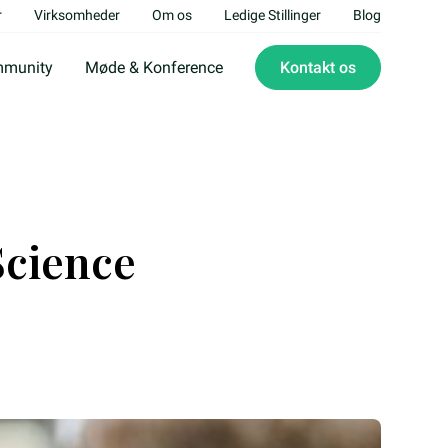
r
Virksomheder
Om os
Ledige Stillinger
Blog
munity
Møde & Konference
Kontakt os
Science