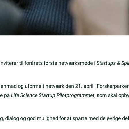
inviterer til forårets første netværksmøde i
Startups & Spi
genmad og uformelt netværk den 21. april i Forskerparken
re på
Life Science Startup Pilotprogrammet
, som skal opb
g, dialog og god mulighed for at sparre med de øvrige del