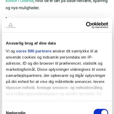
kontor i Odense
, hvor de er tæt på både netværk, sparring
og nye muligheder.
b
I samme ånd har vi hos Syddanske Forskerparker også
startet vores egen bogklub – et uformelt fællesskab for
Ansvarlig brug af dine data
alle, der har lyst til at læse med, dele tanker og møde
Vi og
vores 980 partnere
ønsker dit samtykke til at
andre med hang til gode historier.
anvende cookies og indsamle persondata om IP-
Du kan læse mere om bogklubben og tilmelde dig her:
adresse, ID og din browser til præferencer, statistik og
marketingformål. Disse oplysninger videregives til vores
Bliv en del af Forskerparkens bogklub
(kun for lejere)
samarbejdspartnere, der opbevarer og tilgår oplysninger
på din enhed for at vise dig målrettede annoncer, levere
tilpasset indhold, foretage annonce- og indholdsmåling,
lave målgruppeundersøgelser og udvikle tjenester. Se
mere information under
indstillinger
og i vores
persondatapolitik. Du kan altid trække dit samtykke
Samtykkevalg
tilbage eller ændre indstillinger fra vores
Nødvendig