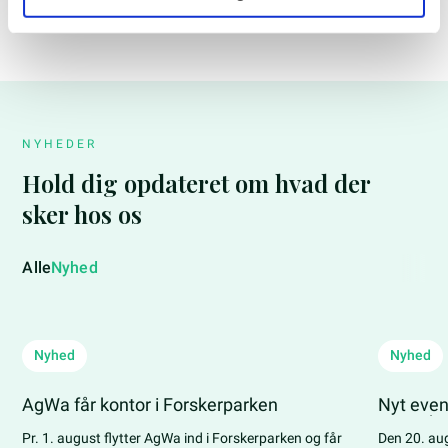
NYHEDER
Hold dig opdateret om hvad der
sker hos os
Alle
Nyhed
Nyhed
Nyhed
AgWa får kontor i Forskerparken
Nyt even
samarbej
Pr. 1. august flytter AgWa ind i Forskerparken og får
Den 20. au