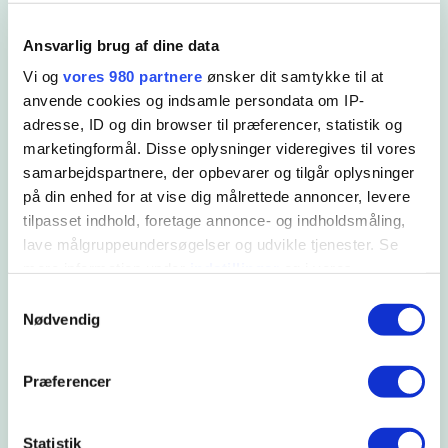
Ansvarlig brug af dine data
Vi og
vores 980 partnere
ønsker dit samtykke til at
anvende cookies og indsamle persondata om IP-
adresse, ID og din browser til præferencer, statistik og
marketingformål. Disse oplysninger videregives til vores
samarbejdspartnere, der opbevarer og tilgår oplysninger
på din enhed for at vise dig målrettede annoncer, levere
tilpasset indhold, foretage annonce- og indholdsmåling,
lave målgruppeundersøgelser og udvikle tjenester. Se
KONTORHOTEL I ODENSE
mere information under
indstillinger
og i vores
Fordele ved at vælge Syddanske
persondatapolitik. Du kan altid trække dit samtykke
Samtykkevalg
Forskerparker
tilbage eller ændre indstillinger fra vores
Nødvendig
"Cookiedeklaration", eller ved at trykke på "Privacy
trigger" ikonet.
Ingen binding – betal kun for de dage, du har brug
Præferencer
for
Dine valg anvendes på hele websitet.
Professionelt kontormiljø i Odense M
Statistik