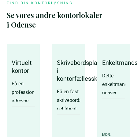
FIND DIN KONTORLØSNING
Se vores andre kontorlokaler
i Odense
Virtuelt
Skrivebordsplads
Enkeltmands
kontor
i
Dette
kontorfællesskab
Få en
enkeltmandskon
Få en fast
professionel
passer
skrivebordsplads
adresse
perfekt til
i et åbent
og
selvstændige,
og lyst
adgang til
freelancere
kontorfællesskab.
møder og
eller
netværk –
MDR.:
konsulenter.