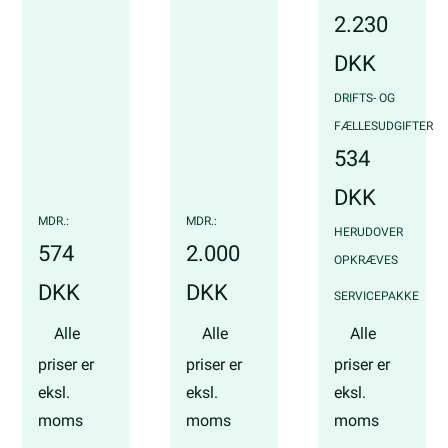
Gratis
uden fast
2.230
parkering
Gratis
kontor.
DKK
Bemandet
parkering
reception
Adgang
Bemandet
DRIFTS- OG
24/7
WIFI
reception
FÆLLESUDGIFTER
Bemandet
Printerløsning
WIFI
534
reception
Mødelokaler
Printerløsni
DKK
WIFI
Gratis
Mødelokale
MDR.:
MDR.:
HERUDOVER
Gratis
kaffe/te
Gratis
574
2.000
kaffe/te
OPKRÆVES
Brug
kaffe/te
DKK
DKK
Kantineadgang
af
SERVICEPAKKE
Brug
fællesarealer
Brug
af
Alle
Alle
Alle
af
Kantineadgang
fællesareale
priser er
priser er
priser er
fællesarealer
Rengøring
Kantineadg
eksl.
eksl.
eksl.
Postservice
Alarm/vægerservice
Rengøring
moms
moms
moms
Faglige
Alarm/vægte