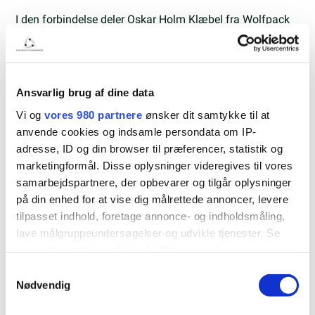
I den forbindelse deler Oskar Holm Klæbel fra Wolfpack
sine tanker:
“Wolfpack er rykket til Forskerparken for at komme
tættere på erhvervslivet. Vi er stadig i vores start-up fase,
Ansvarlig brug af dine data
men er på vej til at skalere hurtigt. Derfor har vi brug for
Vi og
vores 980 partnere
ønsker dit samtykke til at
at være tættere på kompetente medarbejdere, partnere og
anvende cookies og indsamle persondata om IP-
kunder – det er vi i Forskerparken. Vi har medarbejdere
adresse, ID og din browser til præferencer, statistik og
marketingformål. Disse oplysninger videregives til vores
på tværs af landet, men ser Forskerparken som et
samarbejdspartnere, der opbevarer og tilgår oplysninger
samlingspunkt midt i landet, hvor hele organisationen
på din enhed for at vise dig målrettede annoncer, levere
kan mødes.”
tilpasset indhold, foretage annonce- og indholdsmåling,
lave målgruppeundersøgelser og udvikle tjenester. Se
Hos Syddanske Forskerparker værdsætter vi stærke
mere information under
indstillinger
og i vores
netværk og samarbejde. Vi glæder os til at se de
persondatapolitik. Du kan altid trække dit samtykke
Samtykkevalg
netværksarrangementer, Wolfpack vil bidrage med, og
tilbage eller ændre indstillinger fra vores
Nødvendig
sammen skabe endnu større værdi for vores community.
"Cookiedeklaration", eller ved at trykke på "Privacy