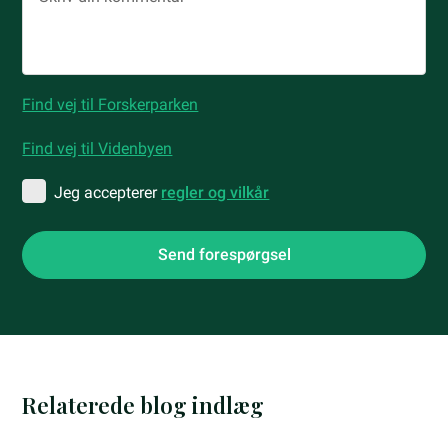
Find vej til Forskerparken
Find vej til Videnbyen
Jeg accepterer
regler og vilkår
Relaterede blog indlæg