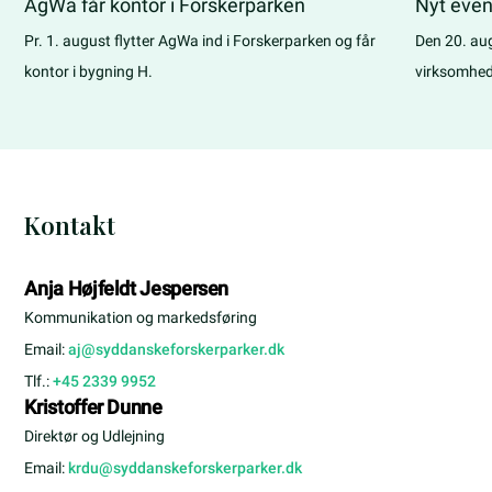
AgWa får kontor i Forskerparken
Nyt even
samarbej
Pr. 1. august flytter AgWa ind i Forskerparken og får
Den 20. au
kontor i bygning H.
virksomhed
første møde
Kontakt
Anja Højfeldt Jespersen
Kommunikation og markedsføring
Email:
aj@syddanskeforskerparker.dk
Tlf.:
+45 2339 9952
Kristoffer Dunne
Direktør og Udlejning
Email:
krdu@syddanskeforskerparker.dk