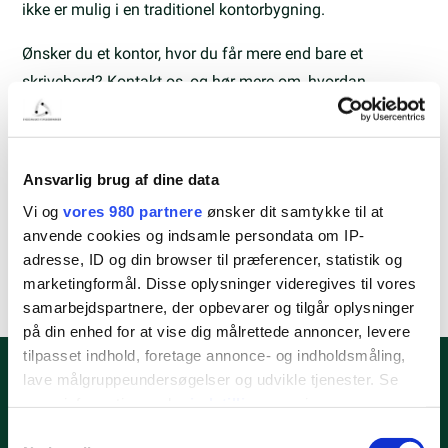
ikke er mulig i en traditionel kontorbygning.
Ønsker du et kontor, hvor du får mere end bare et
skrivebord? Kontakt os, og hør mere om, hvordan
Forskerparken kan blive din næste arbejdsplads.
Ansvarlig brug af dine data
Del artikel
Vi og
vores 980 partnere
ønsker dit samtykke til at
anvende cookies og indsamle persondata om IP-
adresse, ID og din browser til præferencer, statistik og
marketingformål. Disse oplysninger videregives til vores
samarbejdspartnere, der opbevarer og tilgår oplysninger
på din enhed for at vise dig målrettede annoncer, levere
tilpasset indhold, foretage annonce- og indholdsmåling,
lave målgruppeundersøgelser og udvikle tjenester. Se
mere information under
indstillinger
og i vores
persondatapolitik. Du kan altid trække dit samtykke
Samtykkevalg