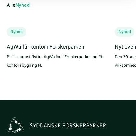
Alle
Nyhed
Nyhed
Nyhed
AgWa får kontor i Forskerparken
Nyt even
samarbej
Pr. 1. august flytter AgWa ind i Forskerparken og får
Den 20. au
kontor i bygning H.
virksomhed
første møde