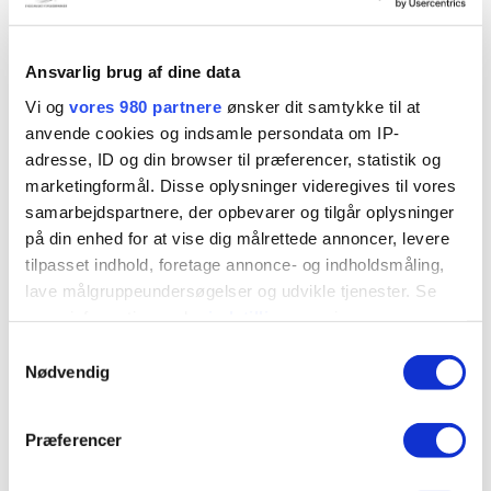
hovedkvarter i Baden-Baden. I dag er virksomheden
repræsenteret i 34 lande med omkring 2.500
medarbejdere. I Danmark har grenke været aktiv siden
Ansvarlig brug af dine data
2002 og har i dag 38 medarbejdere fordelt på kontorer i
Vi og
vores 980 partnere
ønsker dit samtykke til at
Herlev, Køge, Aarhus og nu også i Forskerparken.
anvende cookies og indsamle persondata om IP-
adresse, ID og din browser til præferencer, statistik og
Vi byder grenke Danmark velkommen i deres
kontor
i
marketingformål. Disse oplysninger videregives til vores
Forskerparken.
samarbejdspartnere, der opbevarer og tilgår oplysninger
på din enhed for at vise dig målrettede annoncer, levere
tilpasset indhold, foretage annonce- og indholdsmåling,
lave målgruppeundersøgelser og udvikle tjenester. Se
Del artikel
mere information under
indstillinger
og i vores
persondatapolitik. Du kan altid trække dit samtykke
Samtykkevalg
tilbage eller ændre indstillinger fra vores
Nødvendig
"Cookiedeklaration", eller ved at trykke på "Privacy
trigger" ikonet.
Præferencer
Kontakt
Dine valg anvendes på hele websitet.