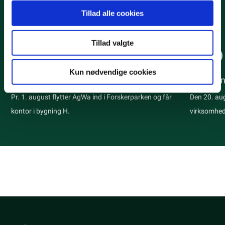
de har indsamlet fra din brug af deres tjenester.
Alle
Nyhed
Tillad alle cookies
Tillad valgte
Nyhed
Nyhed
Kun nødvendige cookies
AgWa får kontor i Forskerparken
Nyt even
samarbej
Pr. 1. august flytter AgWa ind i Forskerparken og får
Den 20. au
kontor i bygning H.
virksomhed
første møde