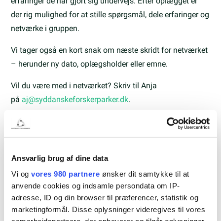
erfaringer de har gjort sig undervejs. Efter oplægget er
der rig mulighed for at stille spørgsmål, dele erfaringer og
netværke i gruppen.
Vi tager også en kort snak om næste skridt for netværket
– herunder ny dato, oplægsholder eller emne.
Vil du være med i netværket? Skriv til Anja
på
aj@syddanskeforskerparker.dk
.
Dette arrangement er
udelukkende for lejere med
kontor
i Syddanske Forskerparker
Ansvarlig brug af dine data
Kontakt
Vi og
vores 980 partnere
ønsker dit samtykke til at
anvende cookies og indsamle persondata om IP-
Anja Højfeldt Jespersen
adresse, ID og din browser til præferencer, statistik og
Kommunikation og markedsføring
marketingformål. Disse oplysninger videregives til vores
Email:
aj@syddanskeforskerparker.dk
samarbejdspartnere, der opbevarer og tilgår oplysninger