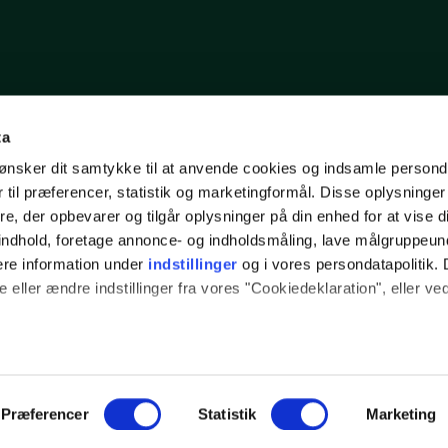
ta
ønsker dit samtykke til at anvende cookies og indsamle persond
 til præferencer, statistik og marketingformål. Disse oplysninger
e, der opbevarer og tilgår oplysninger på din enhed for at vise d
t indhold, foretage annonce- og indholdsmåling, lave målgruppeu
ere information under
indstillinger
og i vores persondatapolitik. 
 eller ændre indstillinger fra vores "Cookiedeklaration", eller ve
e websitet.
M
63157209
info@syddanskeforskerparker.dk
Fonden CVR: 14
passe vores indhold og annoncer, til at vise dig funktioner til soci
Præferencer
Statistik
Marketing
fik. Vi deler også oplysninger om din brug af vores hjemmeside m