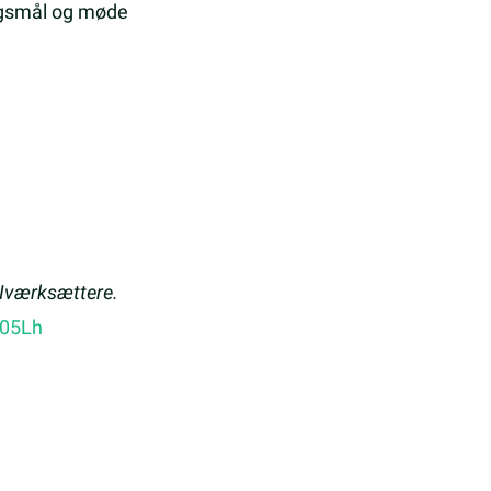
ørgsmål og møde
 Iværksættere.
C05Lh