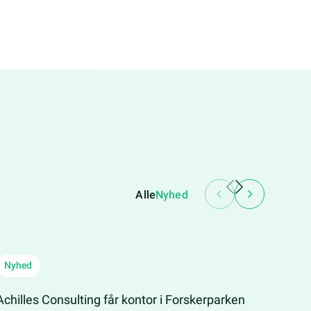
Alle
Nyhed
Nyhed
Nyh
Achilles Consulting får kontor i Forskerparken
grenk