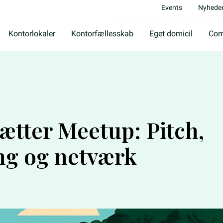
Events
Nyhede
Kontorlokaler
Kontorfællesskab
Eget domicil
Com
5
ætter Meetup: Pitch,
ng og netværk