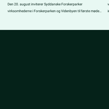
Forskerparken
Den 20. august inviterer Syddanske Forskerparker
virksomhederne i Forskerparken og Videnbyen til første møde i
et nyt eventnetværk.
i