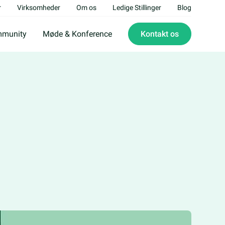
r
Virksomheder
Om os
Ledige Stillinger
Blog
munity
Møde & Konference
Kontakt os