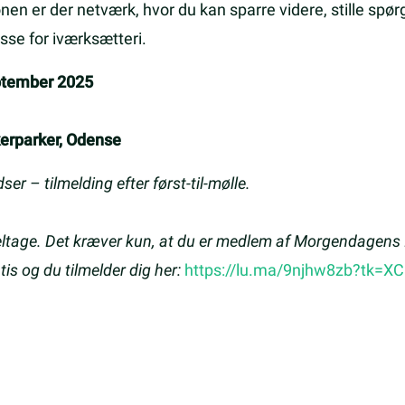
onen er der netværk, hvor du kan sparre videre, stille sp
sse for iværksætteri.
eptember 2025
erparker, Odense
ser – tilmelding efter først-til-mølle.
deltage. Det kræver kun, at du er medlem af Morgendagens
is og du tilmelder dig her:
https://lu.ma/9njhw8zb?tk=X