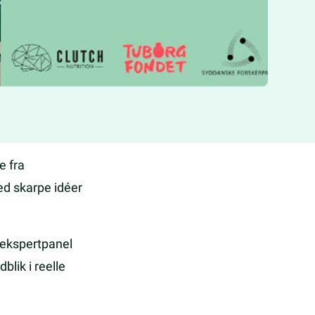
 fra
ed skarpe idéer
 ekspertpanel
blik i reelle