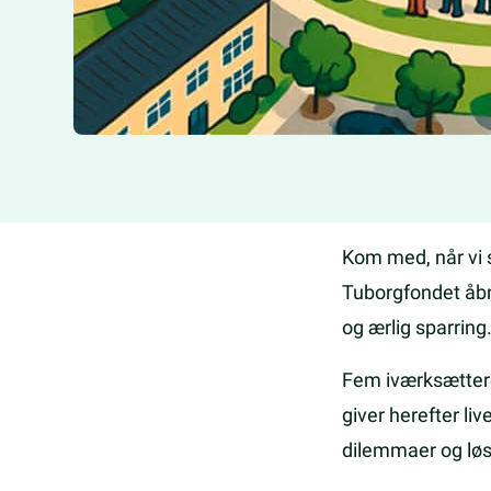
Kom med, når vi
Tuborgfondet åbn
og ærlig sparring
Fem iværksættere 
giver herefter li
dilemmaer og løs