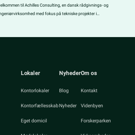
velkommen til Achilles Consulting, en dansk rådgivnings- og
grenke
ingeniørvirksomhed med fokus på tekniske projekter i
virkso
ndustrien.
fleksib
Lokaler
Nyheder
Om os
Kontorlokaler
Blog
Kontakt
Kontorfællesskab
Nyheder
Videnbyen
Eget domicil
Forskerparken