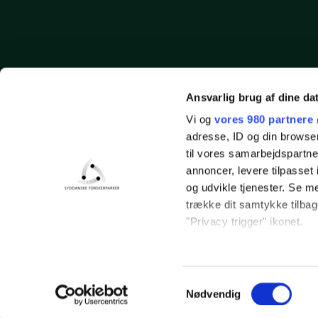
Ansvarlig brug af dine da
Vi og
vores 980 partnere
adresse, ID og din browser
til vores samarbejdspartner
annoncer, levere tilpasse
og udvikle tjenester. Se m
trække dit samtykke tilbage
"Privacy trigger" ikonet.
Dine valg anvendes på hel
Syddanske Forskerparker
Forskerparken 10, 5230 Odense 
Samtykkevalg
Vi bruger cookies til at til
Persondata- og cookiepolitik
Nødvendig
til at analysere vores tra