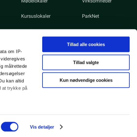
Mødelokaler
Virksomheder
Kursuslokaler
ParkNet
Konferencelokaler
Ledige Stillinger
Tillad alle cookies
ata om IP-
 videregives
Tillad valgte
ig målrettede
ndersøgelser
Kun nødvendige cookies
Du kan altid
d at trykke på
555277
Ejendomsselskabet CVR:15277408
ale medier og
Vis detaljer
ed vores