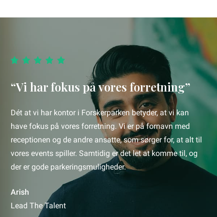
“Vi har fokus på vores forretning”
Dét at vi har kontor i Forskerparken betyder, at vi kan
have fokus på vores forretning. Vi er på fornavn med
receptionen og de andre ansatte, som sørger for, at alt til
vores events spiller. Samtidig er det let at komme til, og
der er gode parkeringsmuligheder.
Arish
Lead The Talent