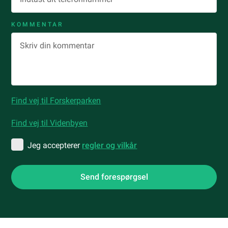
KOMMENTAR
Find vej til Forskerparken
Find vej til Videnbyen
Jeg accepterer
regler og vilkår