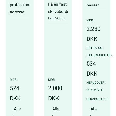
Få en fast
professionel
passer
skrivebordsplads
adresse
perfekt til
i et åbent
og
selvstændige,
MDR.:
og lyst
adgang til
freelancere
2.230
kontorfællesskab.
møder og
eller
DKK
netværk –
konsulenter.
Gratis
uden fast
DRIFTS- OG
parkering
Gratis
kontor.
FÆLLESUDGIFTER
Bemandet
parkering
534
reception
Adgang
Bemandet
24/7
DKK
WIFI
reception
MDR.:
MDR.:
Bemandet
Printerløsning
WIFI
HERUDOVER
reception
574
2.000
Mødelokaler
Printerløsni
OPKRÆVES
WIFI
DKK
DKK
Gratis
Mødelokale
SERVICEPAKKE
Gratis
kaffe/te
Gratis
Alle
Alle
Alle
kaffe/te
Brug
kaffe/te