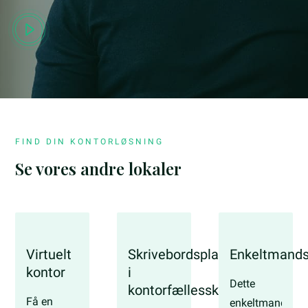
FIND DIN KONTORLØSNING
Se vores andre lokaler
Virtuelt
Skrivebordsplads
Enkeltmands
kontor
i
Dette
kontorfællesskab
Få en
enkeltmandskon