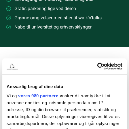
Gratis parkering lige ved døren
Grønne omgivelser med stier til walk’n’talks
Nabo til universitet og erhvervsklynger
BLIV EN DEL AF ET INSPIRERENDE
IVÆRKSÆTTERMILJØ
Kontor med alt inkluderet
Ansvarlig brug af dine data
Vi og
vores 980 partnere
ønsker dit samtykke til at
Er du klar til at tage skridtet fra hjemmekontor til din
anvende cookies og indsamle persondata om IP-
første faste arbejdsplads? Hos Syddanske Forskerparker
adresse, ID og din browser til præferencer, statistik og
får du et kontor med alt inkluderet – fra internet og
marketingformål. Disse oplysninger videregives til vores
rengøring til netværk og fællesfaciliteter. Du får ro til at
samarbejdspartnere, der opbevarer og tilgår oplysninger