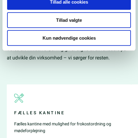
Tillad alle cookies
professionelle rammer fra dag ét. Her får du meget mere
end bare et kontor – du får adgang til et stærkt
Tillad valgte
fællesskab af etablerede virksomheder, scaleups og
iværksættere, der skaber værdi sammen.
Kun nødvendige cookies
Vores alt-inklusive løsning giver dig ro til at fokusere på
at udvikle din virksomhed – vi sørger for resten.
FÆLLES KANTINE
Fælles kantine med mulighed for frokostordning og
mødeforplejning