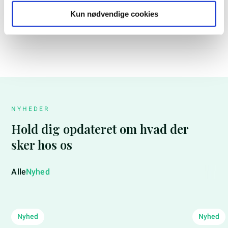
Email:
aj@syddanskeforskerparker.dk
Kun nødvendige cookies
Tlf.:
+45 2339 9952
NYHEDER
Hold dig opdateret om hvad der
sker hos os
Alle
Nyhed
Nyhed
Nyhed