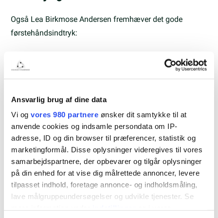
Også Lea Birkmose Andersen fremhæver det gode
førstehåndsindtryk:
“Vi valgte Forskerparken, fordi det ligger
perfekt – både i forhold til vores kunder
Ansvarlig brug af dine data
og hvor vi bor privat. Og så er det bare et
Vi og
vores 980 partnere
ønsker dit samtykke til at
virkelig lækkert sted med gode faciliteter
anvende cookies og indsamle persondata om IP-
adresse, ID og din browser til præferencer, statistik og
og grønne omgivelser. Det betyder
marketingformål. Disse oplysninger videregives til vores
meget.”
samarbejdspartnere, der opbevarer og tilgår oplysninger
på din enhed for at vise dig målrettede annoncer, levere
Drossel Kommunikation flytter i første omgang ind med
tilpasset indhold, foretage annonce- og indholdsmåling,
lave målgruppeundersøgelser og udvikle tjenester. Se
Anne og Lea – og senere får de følgeskab af Stephanie
mere information under
indstillinger
og i vores
Strarup Høj, når hun vender tilbage fra barsel.