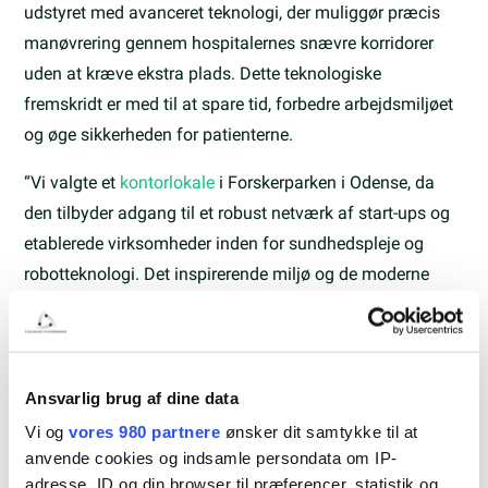
udstyret med avanceret teknologi, der muliggør præcis
manøvrering gennem hospitalernes snævre korridorer
uden at kræve ekstra plads. Dette teknologiske
fremskridt er med til at spare tid, forbedre arbejdsmiljøet
og øge sikkerheden for patienterne.
“Vi valgte et
kontorlokale
i Forskerparken i Odense, da
den tilbyder adgang til et robust netværk af start-ups og
etablerede virksomheder inden for sundhedspleje og
robotteknologi. Det inspirerende miljø og de moderne
faciliteter giver os de optimale betingelser for at skalere
vores drift og fortsætte udviklingen af banebrydende
løsninger,” forklarer Rasmus, CTO hos Essential Robotics.
Ansvarlig brug af dine data
Syddanske Forskerparker ser frem til det kommende
Vi og
vores 980 partnere
ønsker dit samtykke til at
samarbejde med Essential Robotics og byder dem
anvende cookies og indsamle persondata om IP-
velkommen i fællesskabet, hvor de sammen med andre
adresse, ID og din browser til præferencer, statistik og