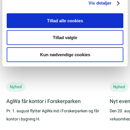
analysepartnere. Vores partnere kan kombinere disse
Vis detaljer
data med andre oplysninger, du har givet dem, eller som
de har indsamlet fra din brug af deres tjenester.
Tillad alle cookies
NYHEDER
Hold dig opdateret om hvad der
Tillad valgte
sker hos os
Kun nødvendige cookies
Alle
Nyhed
Nyhed
Nyhed
AgWa får kontor i Forskerparken
Nyt even
samarbej
Pr. 1. august flytter AgWa ind i Forskerparken og får
Den 20. au
kontor i bygning H.
virksomhed
første møde