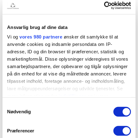
Ansvarlig brug af dine data
Vi og
vores 980 partnere
ønsker dit samtykke til at
anvende cookies og indsamle persondata om IP-
adresse, ID og din browser til præferencer, statistik og
marketingformål. Disse oplysninger videregives til vores
samarbejdspartnere, der opbevarer og tilgår oplysninger
på din enhed for at vise dig målrettede annoncer, levere
tilpasset indhold, foretage annonce- og indholdsmåling,
lave målgruppeundersøgelser og udvikle tjenester. Se
mere information under
indstillinger
og i vores
persondatapolitik. Du kan altid trække dit samtykke
Samtykkevalg
tilbage eller ændre indstillinger fra vores
Nødvendig
"Cookiedeklaration", eller ved at trykke på "Privacy
trigger" ikonet.
Præferencer